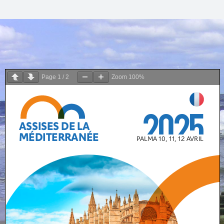
Page
1
/
2
Zoom
100%