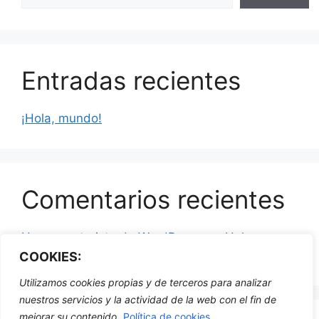
Entradas recientes
¡Hola, mundo!
Comentarios recientes
Un comentarista de WordPress
en
¡Hola,
mundo!
COOKIES:
Utilizamos cookies propias y de terceros para analizar
nuestros servicios y la actividad de la web con el fin de
mejorar su contenido.
Política de cookies